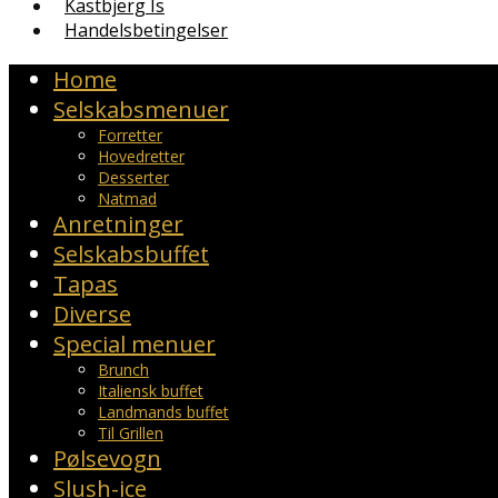
Kastbjerg Is
Handelsbetingelser
Home
Selskabsmenuer
Forretter
Hovedretter
Desserter
Natmad
Anretninger
Selskabsbuffet
Tapas
Diverse
Special menuer
Brunch
Italiensk buffet
Landmands buffet
Til Grillen
Pølsevogn
Slush-ice