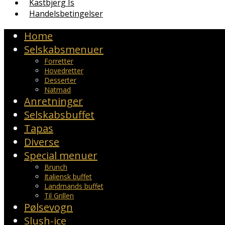
Kastbjerg Is
Handelsbetingelser
Home
Selskabsmenuer
Forretter
Hovedretter
Desserter
Natmad
Anretninger
Selskabsbuffet
Tapas
Diverse
Special menuer
Brunch
Italiensk buffet
Landmands buffet
Til Grillen
Pølsevogn
Slush-ice