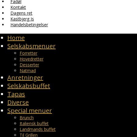
Fadøl
Kontakt
Dagens ret
Kastbjerg Is
Handelsbetingelser
Home
Selskabsmenuer
Forretter
Hovedretter
Desserter
Natmad
Anretninger
Selskabsbuffet
Tapas
Diverse
Special menuer
Brunch
Italiensk buffet
Landmands buffet
Til Grillen