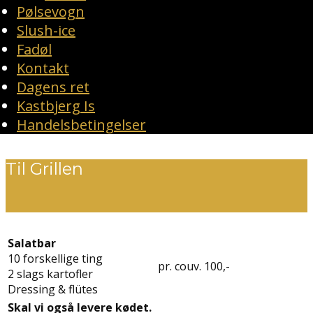
Pølsevogn
Slush-ice
Fadøl
Kontakt
Dagens ret
Kastbjerg Is
Handelsbetingelser
Til Grillen
Salatbar
10 forskellige ting
pr. couv. 100,-
2 slags kartofler
Dressing & flütes
Skal vi også levere kødet.