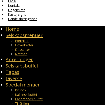
Fadøl
Kontakt
Dagens ret
Kastbjerg Is
Handelsbetingelser
Home
Selskabsmenuer
Forretter
Hovedretter
Desserter
Natmad
Anretninger
Selskabsbuffet
Tapas
Diverse
Special menuer
Brunch
Italiensk buffet
Landmands buffet
Til Grillen