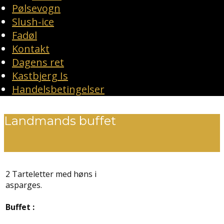
Pølsevogn
Slush-ice
Fadøl
Kontakt
Dagens ret
Kastbjerg Is
Handelsbetingelser
Landmands buffet
2 Tarteletter med høns i
asparges.
Buffet :