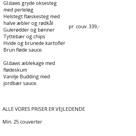
Gl.daws gryde oksesteg
med perleløg
Helstegt flæskesteg med
halve æbler og rødkål
pr. couv. 339,-
Gulerødder og bønner
Tyttebær og chips
Hvide og brunede kartofler
Brun fløde sauce.
Gl.daws æblekage med
flødeskum
Vanilje Budding med
jordbær sauce.
ALLE VORES PRISER ER VEJLEDENDE
Min. 25 couverter