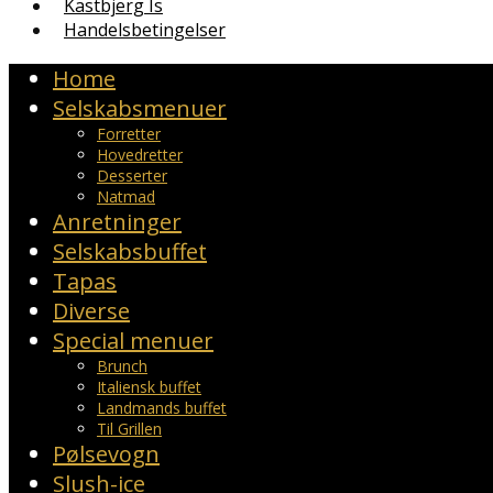
Kastbjerg Is
Handelsbetingelser
Home
Selskabsmenuer
Forretter
Hovedretter
Desserter
Natmad
Anretninger
Selskabsbuffet
Tapas
Diverse
Special menuer
Brunch
Italiensk buffet
Landmands buffet
Til Grillen
Pølsevogn
Slush-ice